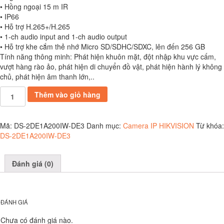
• Hồng ngoại 15 m IR
• IP66
• Hỗ trợ H.265+/H.265
• 1-ch audio input and 1-ch audio output
• Hỗ trợ khe cắm thẻ nhớ Micro SD/SDHC/SDXC, lên đến 256 GB
Tính năng thông minh: Phát hiện khuôn mặt, đột nhập khu vực cấm,
vượt hàng rào ảo, phát hiện di chuyển đồ vật, phát hiện hành lý không
chủ, phát hiện âm thanh lớn,..
DS-
Thêm vào giỏ hàng
2DE1A200IW-
DE3
số
Mã:
DS-2DE1A200IW-DE3
Danh mục:
Camera IP HIKVISION
Từ khóa:
lượng
DS-2DE1A200IW-DE3
Đánh giá (0)
ĐÁNH GIÁ
Chưa có đánh giá nào.