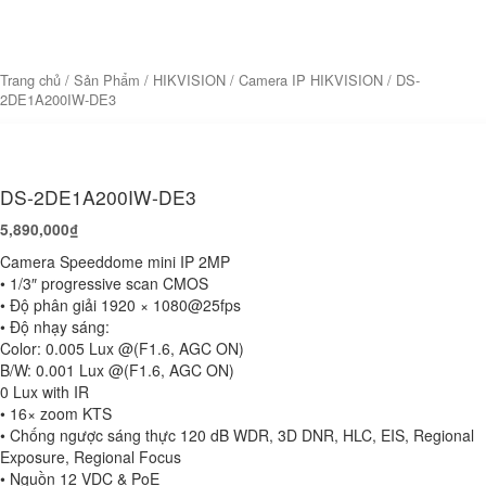
Trang chủ
/
Sản Phẩm
/
HIKVISION
/
Camera IP HIKVISION
/ DS-
2DE1A200IW-DE3
DS-2DE1A200IW-DE3
5,890,000
₫
Camera Speeddome mini IP 2MP
• 1/3″ progressive scan CMOS
• Độ phân giải 1920 × 1080@25fps
• Độ nhạy sáng:
Color: 0.005 Lux @(F1.6, AGC ON)
B/W: 0.001 Lux @(F1.6, AGC ON)
0 Lux with IR
• 16× zoom KTS
• Chống ngược sáng thực 120 dB WDR, 3D DNR, HLC, EIS, Regional
Exposure, Regional Focus
• Nguồn 12 VDC & PoE