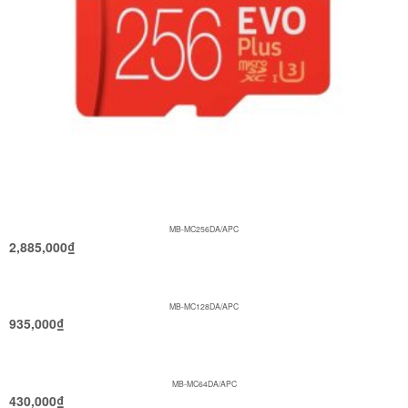
MB-MC256DA/APC
2,885,000
₫
MB-MC128DA/APC
935,000
₫
MB-MC64DA/APC
430,000
₫