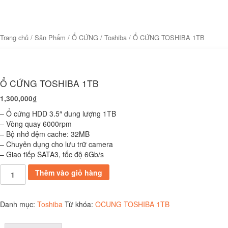
Trang chủ
/
Sản Phẩm
/
Ổ CỨNG
/
Toshiba
/ Ổ CỨNG TOSHIBA 1TB
Ổ CỨNG TOSHIBA 1TB
1,300,000
₫
– Ổ cứng HDD 3.5″ dung lượng 1TB
– Vòng quay 6000rpm
– Bộ nhớ đệm cache: 32MB
– Chuyên dụng cho lưu trữ camera
– Giao tiếp SATA3, tốc độ 6Gb/s
Ổ
Thêm vào giỏ hàng
CỨNG
TOSHIBA
1TB
Danh mục:
Toshiba
Từ khóa:
OCUNG TOSHIBA 1TB
số
lượng