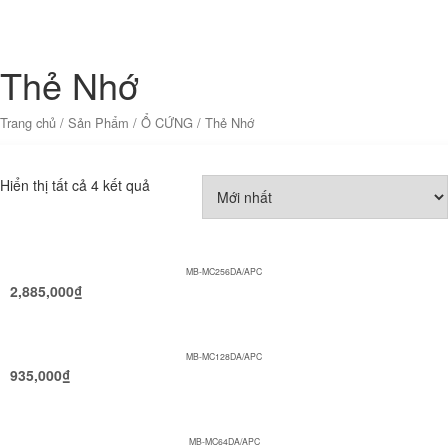
Thẻ Nhớ
Trang chủ
/
Sản Phẩm
/
Ổ CỨNG
/ Thẻ Nhớ
Hiển thị tất cả 4 kết quả
MB-MC256DA/APC
2,885,000
₫
MB-MC128DA/APC
935,000
₫
MB-MC64DA/APC