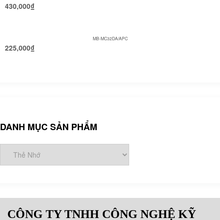
430,000
₫
MB-MC32DA/APC
225,000
₫
DANH MỤC SẢN PHẨM
CÔNG TY TNHH CÔNG NGHỆ KỸ