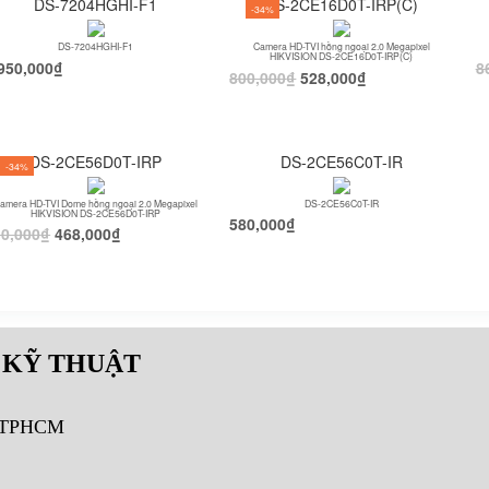
DS-7204HGHI-F1
DS-2CE16D0T-IRP(C)
-34%
DS-7204HGHI-F1
Camera HD-TVI hồng ngoại 2.0 Megapixel
HIKVISION DS-2CE16D0T-IRP(C)
950,000
₫
8
800,000
₫
528,000
₫
DS-2CE56D0T-IRP
DS-2CE56C0T-IR
-34%
amera HD-TVI Dome hồng ngoại 2.0 Megapixel
DS-2CE56C0T-IR
HIKVISION DS-2CE56D0T-IRP
580,000
₫
10,000
₫
468,000
₫
 KỸ THUẬT
, TPHCM