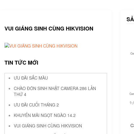
SẢ
VUI GIÁNG SINH CÙNG HIKVISION
Cam
TIN TỨC MỚI
ƯU ĐÃI SẮC MÀU
CHÀO ĐÓN SINH NHẬT CAMERA 286 LẦN
THỨ 4
Cam
1,
ƯU ĐÃI CUỐI THÁNG 2
KHUYẾN MÃI NGỌT NGÀO 14.2
C
VUI GIÁNG SINH CÙNG HIKVISION