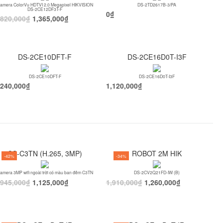
amera ColorVu HDTVI 2.0 Megapixel HIKVISION
DS-2TD2617B-3/PA
DS-2CE12DF3T-F
0
₫
,820,000
₫
1,365,000
₫
DS-2CE10DFT-F
DS-2CE16D0T-I3F
DS-2CE10DFT-F
DS-2CE16D0T-I3F
,240,000
₫
1,120,000
₫
CS-C3TN (H.265, 3MP)
ROBOT 2M HIK
-42%
-34%
amera 3MP wifi ngoài trời có màu ban đêm C3TN
DS-2CV2Q21FD-IW (B)
,945,000
₫
1,125,000
₫
1,910,000
₫
1,260,000
₫