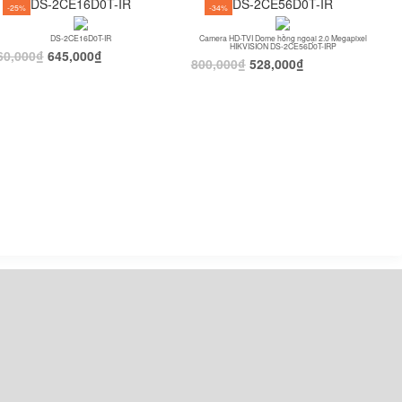
DS-2CE16D0T-IR
DS-2CE56D0T-IR
-25%
-34%
DS-2CE16D0T-IR
Camera HD-TVI Dome hồng ngoại 2.0 Megapixel
HIKVISION DS-2CE56D0T-IRP
60,000
₫
645,000
₫
800,000
₫
528,000
₫