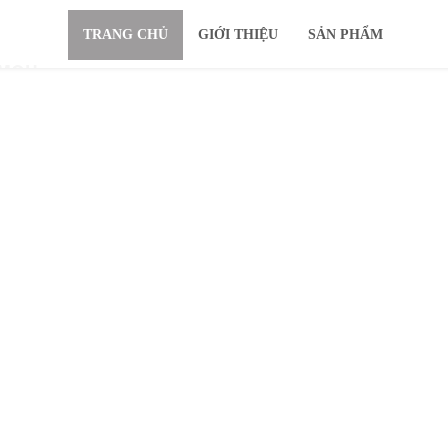
TRANG CHỦ
GIỚI THIỆU
SẢN PHẨM
IMOU
KHUYẾN MÃI
Ổ CỨNG
TIN TỨC
HỖ TRỢ