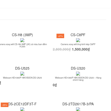
CS-H8 (3MP)
CS-C8PF
-47%
mera xoay wifi CS-H8 3MP (2K) có màu ban đêm
Camera xoay wifi ống kính kép C8PF
H.265
2,809,000
₫
1,500,000
₫
DS-U525
DS-U320
Webcam HD1080P HIKVISION DS-U525
Webcam HD1080P HIKVISION DS-U320 – Hàng
chính hãng
₫
0
₫
DS-2CE12DF3T-F
DS-2TD2617B-3/PA
-25%