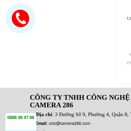
1,
C
7
CÔNG TY TNHH CÔNG NGHỆ
CAMERA 286
Địa chỉ
: 3 Đường Số 9, Phường 4, Quận 8
0888 48 47 88
Email
:
cctv@camera286.com