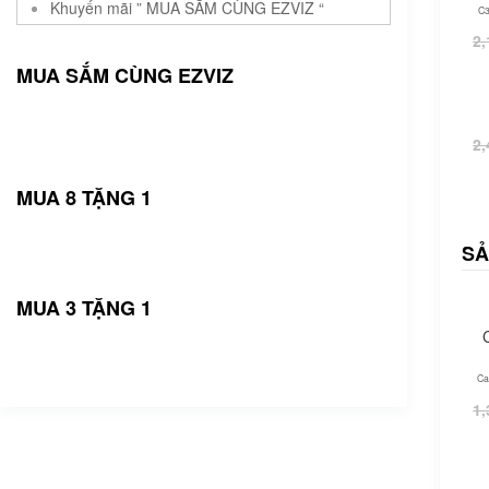
Khuyến mãi ” MUA SẮM CÙNG EZVIZ “
C3
2,
MUA SẮM CÙNG EZVIZ
2,
MUA 8 TẶNG 1
SẢ
MUA 3 TẶNG 1
Ca
1,