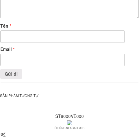
Tên
*
Email
*
SẢN PHẨM TƯƠNG TỰ
ST8000VE000
Ổ CỨNG SEAGATE 8TB
0
₫