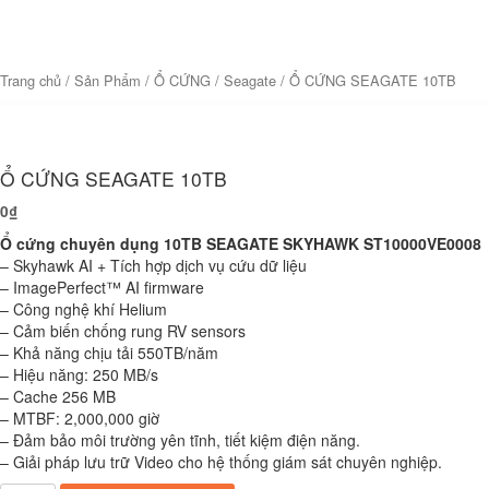
Trang chủ
/
Sản Phẩm
/
Ổ CỨNG
/
Seagate
/ Ổ CỨNG SEAGATE 10TB
Ổ CỨNG SEAGATE 10TB
0
₫
Ổ cứng chuyên dụng 10TB SEAGATE SKYHAWK ST10000VE0008
– Skyhawk AI + Tích hợp dịch vụ cứu dữ liệu
– ImagePerfect™ AI firmware
– Công nghệ khí Helium
– Cảm biến chống rung RV sensors
– Khả năng chịu tải 550TB/năm
– Hiệu năng: 250 MB/s
– Cache 256 MB
– MTBF: 2,000,000 giờ
– Đảm bảo môi trường yên tĩnh, tiết kiệm điện năng.
– Giải pháp lưu trữ Video cho hệ thống giám sát chuyên nghiệp.