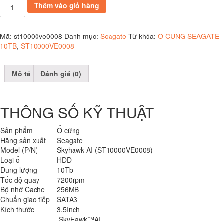
Ổ
Thêm vào giỏ hàng
CỨNG
SEAGATE
10TB
Mã:
st10000ve0008
Danh mục:
Seagate
Từ khóa:
O CUNG SEAGATE
số
10TB
,
ST10000VE0008
lượng
Mô tả
Đánh giá (0)
THÔNG SỐ KỸ THUẬT
Sản phẩm
Ổ cứng
Hãng sản xuất
Seagate
Model (P/N)
Skyhawk AI (ST10000VE0008)
Loại ổ
HDD
Dung lượng
10Tb
Tốc độ quay
7200rpm
Bộ nhớ Cache
256MB
Chuẩn giao tiếp
SATA3
Kích thước
3.5Inch
SkyHawk™AI