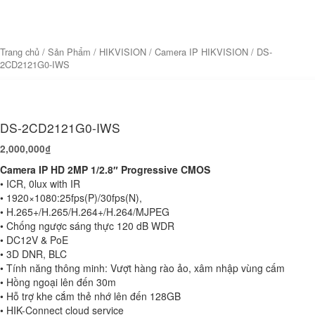
Trang chủ
/
Sản Phẩm
/
HIKVISION
/
Camera IP HIKVISION
/ DS-
2CD2121G0-IWS
DS-2CD2121G0-IWS
2,000,000
₫
Camera IP HD 2MP 1/2.8″ Progressive CMOS
• ICR, 0lux with IR
• 1920×1080:25fps(P)/30fps(N),
• H.265+/H.265/H.264+/H.264/MJPEG
• Chống ngược sáng thực 120 dB WDR
• DC12V & PoE
• 3D DNR, BLC
• Tính năng thông minh: Vượt hàng rào ảo, xâm nhập vùng cấm
• Hồng ngoại lên đến 30m
• Hỗ trợ khe cắm thẻ nhớ lên đến 128GB
• HIK-Connect cloud service