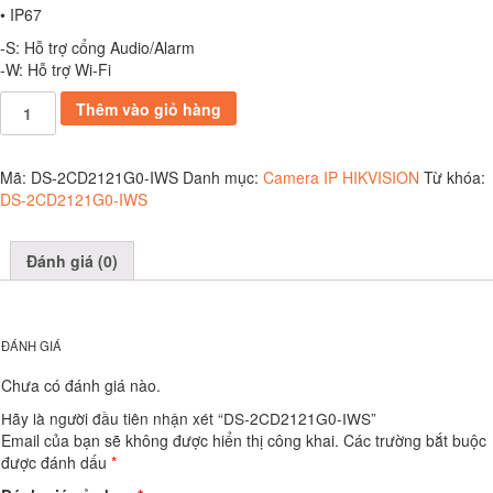
• IP67
-S: Hỗ trợ cổng Audio/Alarm
-W: Hỗ trợ Wi-Fi
DS-
Thêm vào giỏ hàng
2CD2121G0-
IWS
số
Mã:
DS-2CD2121G0-IWS
Danh mục:
Camera IP HIKVISION
Từ khóa:
lượng
DS-2CD2121G0-IWS
Đánh giá (0)
ĐÁNH GIÁ
Chưa có đánh giá nào.
Hãy là người đầu tiên nhận xét “DS-2CD2121G0-IWS”
Email của bạn sẽ không được hiển thị công khai.
Các trường bắt buộc
được đánh dấu
*