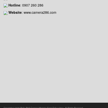
Hotline
:
0907 260 286
Website
: www.camera286.com
Copyright © 2026 Phân Phối Camera Hikvision Ezviz Dahua Imou. All Rights Reserved.