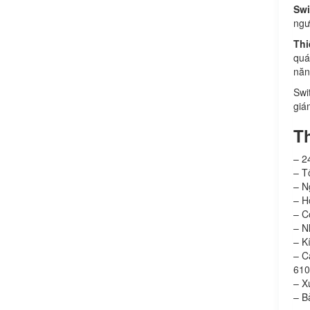
Swi
ngư
Thi
quá
năn
Swi
giá
T
– 2
– T
– N
– H
– C
– N
– K
– C
610
– X
– B