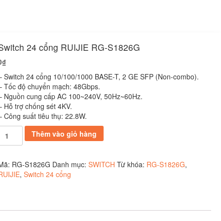
Switch 24 cổng RUIJIE RG-S1826G
0
₫
– Switch 24 cổng 10/100/1000 BASE-T, 2 GE SFP (Non-combo).
– Tốc độ chuyển mạch: 48Gbps.
– Nguồn cung cấp AC 100~240V, 50Hz~60Hz.
– Hỗ trợ chống sét 4KV.
– Công suất tiêu thụ: 22.8W.
Switch
Thêm vào giỏ hàng
24
cổng
RUIJIE
Mã:
RG-S1826G
Danh mục:
SWITCH
Từ khóa:
RG-S1826G
,
RG-
RUIJIE
,
Switch 24 cổng
S1826G
số
lượng