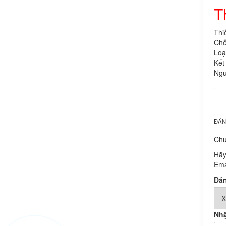
T
Thi
Chế
Loại
Kết
Ngu
ĐÁN
Chư
Hãy
Ema
Đán
Nhậ