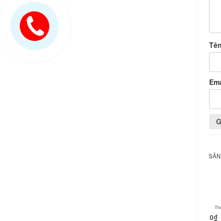
Tê
Em
SẢN
Thi
0
₫