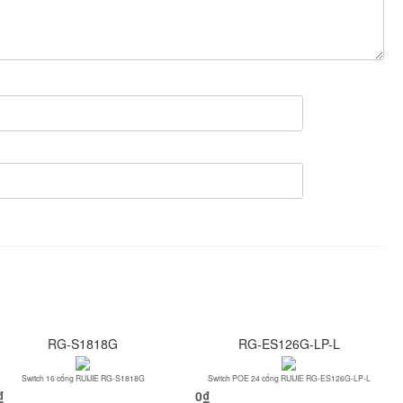
RG-S1818G
RG-ES126G-LP-L
Switch 16 cổng RUIJIE RG-S1818G
Switch POE 24 cổng RUIJIE RG-ES126G-LP-L
₫
0
₫