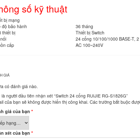
hông số kỹ thuật
ết bị mạng
 độ bảo hành
36 tháng
 thiết bị
Thiết bị Switch
 nối
24 cổng 10/100/1000 BASE-T, 2
ồn cấp
AC 100~240V
H GIÁ
a có đánh giá nào.
 là người đầu tiên nhận xét “Switch 24 cổng RUIJIE RG-S1826G”
il của bạn sẽ không được hiển thị công khai.
Các trường bắt buộc đư
h giá của bạn
*
n xét của bạn
*