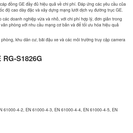
áp đồng GE đầy đủ hiệu quả về chi phí. Đáp ứng các yêu cầu của
tốc độ cao dày đặc và xây dựng mạng lưới dịch vụ đường trục GE.
o các doanh nghiệp vừa và nhỏ, với chi phí hợp lý, đơn giản trong
n văn phòng với nhu cầu mạng cơ bản và để tối ưu hóa hiệu quả
 phòng, khu dân cư, bãi đậu xe và các môi trường truy cập camera
IE RG-S1826G
N 61000-4-2, EN 61000-4-3, EN 61000-4-4, EN 61000-4-5, EN