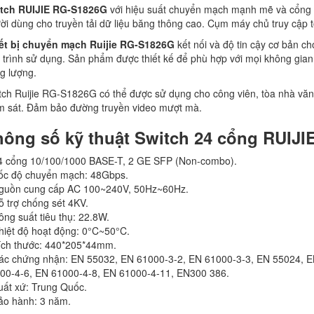
tch RUIJIE RG-S1826G
với hiệu suất chuyển mạch mạnh mẽ và cổng c
ời dùng cho truyền tải dữ liệu băng thông cao. Cụm máy chủ truy cập 
ết bị chuyển mạch Ruijie RG-S1826G
kết nối và độ tin cậy cơ bản ch
 trình sử dụng. Sản phẩm được thiết kế để phù hợp với mọi không gia
g lượng.
tch Ruijie RG-S1826G có thể được sử dụng cho công viên, tòa nhà văn
m sát. Đảm bảo đường truyền video mượt mà.
hông số kỹ thuật Switch 24 cổng RUIJ
4 cổng 10/100/1000 BASE-T, 2 GE SFP (Non-combo).
ốc độ chuyển mạch: 48Gbps.
guồn cung cấp AC 100~240V, 50Hz~60Hz.
ỗ trợ chống sét 4KV.
ông suất tiêu thụ: 22.8W.
hiệt độ hoạt động: 0°C~50°C.
ích thước: 440*205*44mm.
ác chứng nhận: EN 55032, EN 61000-3-2, EN 61000-3-3, EN 55024, E
00-4-6, EN 61000-4-8, EN 61000-4-11, EN300 386.
uất xứ: Trung Quốc.
ảo hành: 3 năm.