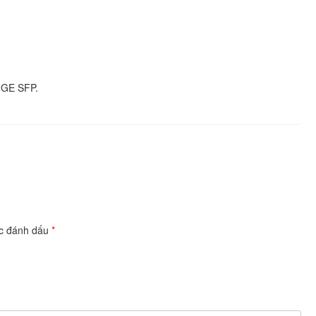
 GE SFP.
ợc đánh dấu
*