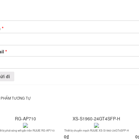
n
*
ail
*
 PHẨM TƯƠNG TỰ
RG-AP710
XS-S1960-24GT4SFP-H
ết bị phát sóng wifi gắn trần RUIJIE RG-AP710
Thiết bị chuyển mạch RUIJIE XS-S1960-24GT4SFP-H
0
₫
0