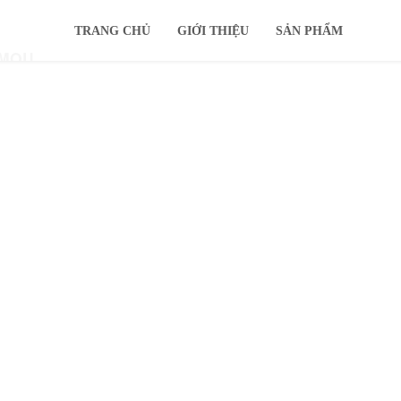
TRANG CHỦ
GIỚI THIỆU
SẢN PHẨM
IMOU
KHUYẾN MÃI
Ổ CỨNG
TIN TỨC
HỖ TRỢ