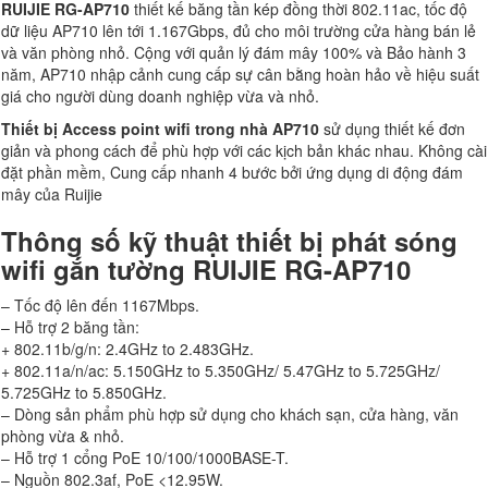
RUIJIE RG-AP710
thiết kế băng tần kép đồng thời 802.11ac, tốc độ
dữ liệu AP710 lên tới 1.167Gbps, đủ cho môi trường cửa hàng bán lẻ
và văn phòng nhỏ. Cộng với quản lý đám mây 100% và Bảo hành 3
năm, AP710 nhập cảnh cung cấp sự cân bằng hoàn hảo về hiệu suất
giá cho người dùng doanh nghiệp vừa và nhỏ.
Thiết bị Access point wifi trong nhà AP710
sử dụng thiết kế đơn
giản và phong cách để phù hợp với các kịch bản khác nhau. Không cài
đặt phần mềm, Cung cấp nhanh 4 bước bởi ứng dụng di động đám
mây của Ruijie
Thông số kỹ thuật thiết bị phát sóng
wifi gắn tường RUIJIE RG-AP710
– Tốc độ lên đến 1167Mbps.
– Hỗ trợ 2 băng tần:
+ 802.11b/g/n: 2.4GHz to 2.483GHz.
+ 802.11a/n/ac: 5.150GHz to 5.350GHz/ 5.47GHz to 5.725GHz/
5.725GHz to 5.850GHz.
– Dòng sản phẩm phù hợp sử dụng cho khách sạn, cửa hàng, văn
phòng vừa & nhỏ.
– Hỗ trợ 1 cổng PoE 10/100/1000BASE-T.
– Nguồn 802.3af, PoE <12.95W.