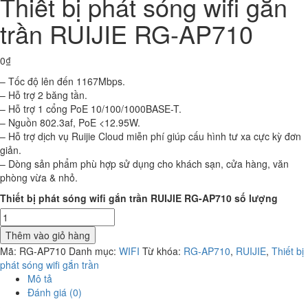
Thiết bị phát sóng wifi gắn
trần RUIJIE RG-AP710
0
₫
– Tốc độ lên đến 1167Mbps.
– Hỗ trợ 2 băng tần.
– Hỗ trợ 1 cổng PoE 10/100/1000BASE-T.
– Nguồn 802.3af, PoE <12.95W.
– Hỗ trợ dịch vụ Ruijie Cloud miễn phí giúp cấu hình tư xa cực kỳ đơn
giản.
– Dòng sản phẩm phù hợp sử dụng cho khách sạn, cửa hàng, văn
phòng vừa & nhỏ.
Thiết bị phát sóng wifi gắn trần RUIJIE RG-AP710 số lượng
Thêm vào giỏ hàng
Mã:
RG-AP710
Danh mục:
WIFI
Từ khóa:
RG-AP710
,
RUIJIE
,
Thiết bị
phát sóng wifi gắn trần
Mô tả
Đánh giá (0)