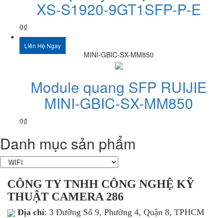
XS-S1920-9GT1SFP-P-E
0
₫
Liên Hệ Ngay
MINI-GBIC-SX-MM850
Module quang SFP RUIJIE
MINI-GBIC-SX-MM850
0
₫
Danh mục sản phẩm
CÔNG TY TNHH CÔNG NGHỆ KỸ
THUẬT CAMERA 286
Địa chỉ
: 3 Đường Số 9, Phường 4, Quận 8, TPHCM