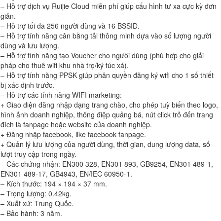
– Hỗ trợ dịch vụ Ruijie Cloud miễn phí giúp cấu hình tư xa cực kỳ đơn
giản.
– Hỗ trợ tối đa 256 người dùng và 16 BSSID.
– Hỗ trợ tính năng cân bằng tải thông minh dựa vào số lượng người
dùng và lưu lượng.
– Hỗ trợ tính năng tạo Voucher cho người dùng (phù hợp cho giải
pháp cho thuê wifi khu nhà trọ/ký túc xá).
– Hỗ trợ tính năng PPSK giúp phân quyền đăng ký wifi cho 1 số thiết
bị xác định trước.
– Hỗ trợ các tính năng WIFI marketing:
+ Giao diện đăng nhập dạng trang chào, cho phép tuỳ biến theo logo,
hình ảnh doanh nghiệp, thông điệp quảng bá, nút click trỏ đến trang
đích là fanpage hoặc website của doanh nghiệp.
+ Đăng nhập facebook, like facebook fanpage.
+ Quản lý lưu lượng của người dùng, thời gian, dung lượng data, số
lượt truy cập trong ngày.
– Các chứng nhận: EN300 328, EN301 893, GB9254, EN301 489-1,
EN301 489-17, GB4943, EN/IEC 60950-1.
– Kích thước: 194 × 194 × 37 mm.
– Trọng lượng: 0.42kg.
– Xuất xứ: Trung Quốc.
– Bảo hành: 3 năm.