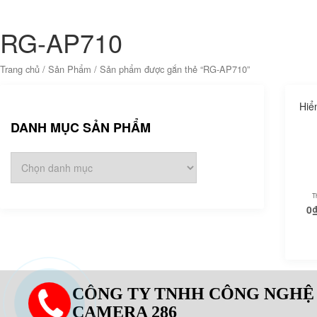
RG-AP710
Trang chủ
/
Sản Phẩm
/ Sản phẩm được gắn thẻ “RG-AP710”
Hiể
DANH MỤC SẢN PHẨM
T
0
CÔNG TY TNHH CÔNG NGHỆ
CAMERA 286