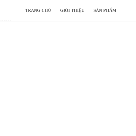
TRANG CHỦ
GIỚI THIỆU
SẢN PHẨM
IMOU
KHUYẾN MÃI
Ổ CỨNG
TIN TỨC
HỖ TRỢ