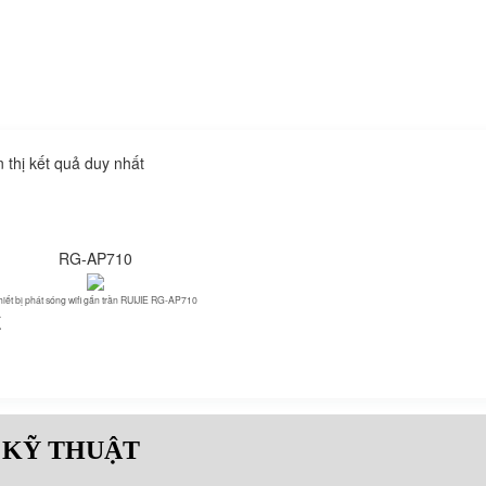
n thị kết quả duy nhất
RG-AP710
hiết bị phát sóng wifi gắn trần RUIJIE RG-AP710
₫
 KỸ THUẬT