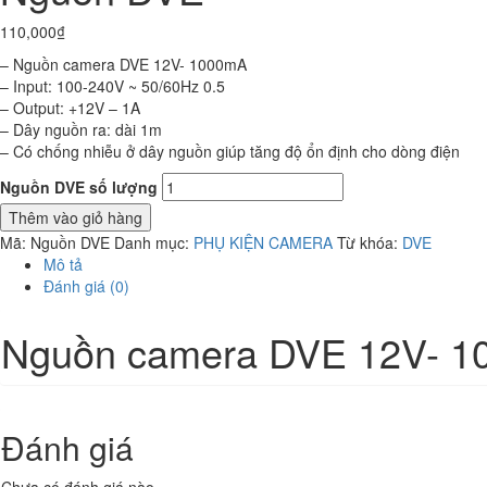
110,000
₫
– Nguồn camera DVE 12V- 1000mA
– Input: 100-240V ~ 50/60Hz 0.5
– Output: +12V – 1A
– Dây nguồn ra: dài 1m
– Có chống nhiễu ở dây nguồn giúp tăng độ ổn định cho dòng điện
Nguồn DVE số lượng
Thêm vào giỏ hàng
Mã:
Nguồn DVE
Danh mục:
PHỤ KIỆN CAMERA
Từ khóa:
DVE
Mô tả
Đánh giá (0)
Nguồn camera DVE 12V- 
Đánh giá