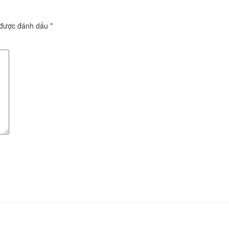
 được đánh dấu
*