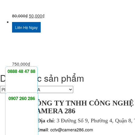
80,000
₫
50,000
₫
Liên Hệ Ngay
750,000
₫
0888 48 47 88
Danh mục sản phẩm
0907 260 286
CÔNG TY TNHH CÔNG NGHỆ
CAMERA 286
Địa chỉ
: 3 Đường Số 9, Phường 4, Quận 8
Email
:
cctv@camera286.com