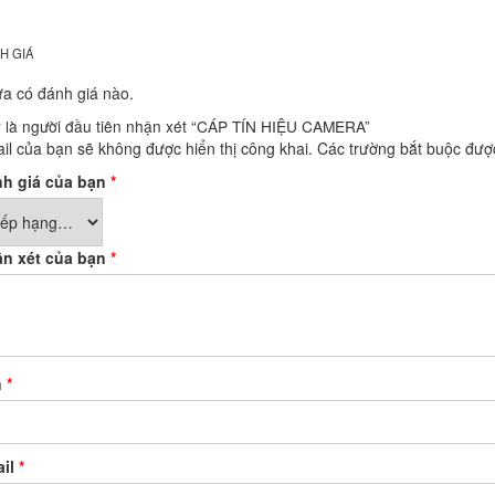
H GIÁ
a có đánh giá nào.
 là người đầu tiên nhận xét “CÁP TÍN HIỆU CAMERA”
il của bạn sẽ không được hiển thị công khai.
Các trường bắt buộc đư
h giá của bạn
*
n xét của bạn
*
n
*
ail
*