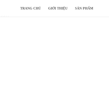
TRANG CHỦ
GIỚI THIỆU
SẢN PHẨM
IMOU
KHUYẾN MÃI
Ổ CỨNG
TIN TỨC
HỖ TRỢ