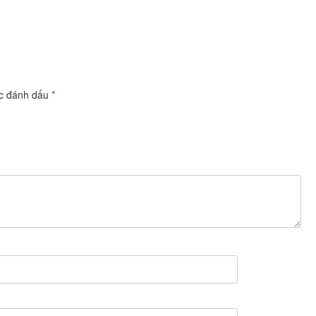
ợc đánh dấu
*