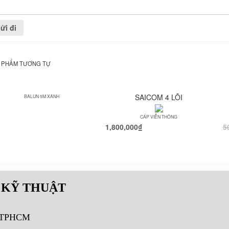
 PHẨM TƯƠNG TỰ
SAICOM 4 LÕI
BALUN 5M XANH
CÁP VIỄN THÔNG
1,800,000
₫
5
 KỸ THUẬT
, TPHCM