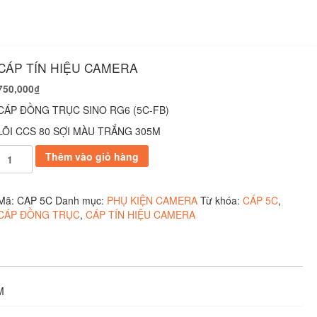
CÁP TÍN HIỆU CAMERA
750,000
₫
CÁP ĐỒNG TRỤC SINO RG6 (5C-FB)
LÕI CCS 80 SỢI MÀU TRẮNG 305M
CÁP
Thêm vào giỏ hàng
TÍN
HIỆU
CAMERA
Mã:
CAP 5C
Danh mục:
PHỤ KIỆN CAMERA
Từ khóa:
CÁP 5C
,
số
CÁP ĐỒNG TRỤC
,
CÁP TÍN HIỆU CAMERA
lượng
M