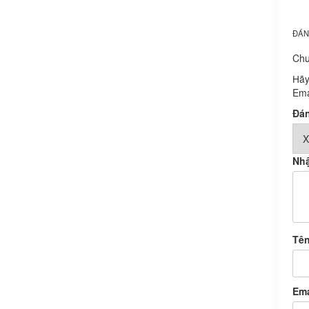
ĐÁN
Chư
Hãy
Ema
Đán
Nhậ
Tê
Em