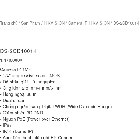
Trang chủ
/
Sản Phẩm
/
HIKVISION
/
Camera IP HIKVISION
/ DS-2CD1001-I
DS-2CD1001-I
1,470,000
₫
Camera IP 1MP
• 1/4″ progressive scan CMOS
• Độ phân giải 1.0 megapixel
• Ống kính 2.8 mm/4 mm/6 mm
• Hồng ngoại 30 m
• Dual stream
• Chống ngược sáng Digital WDR (Wide Dynamic Range)
• Giảm nhiễu 3D DNR
• Nguồn PoE (Power over Ethernet)
• IP67
• IK10 (Dome IP)
• App điện thoại miễn phí Hik-Connect