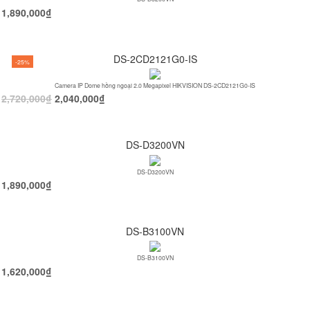
1,890,000
₫
DS-2CD2121G0-IS
-25%
Camera IP Dome hồng ngoại 2.0 Megapixel HIKVISION DS-2CD2121G0-IS
2,720,000
₫
2,040,000
₫
DS-D3200VN
DS-D3200VN
1,890,000
₫
DS-B3100VN
DS-B3100VN
1,620,000
₫