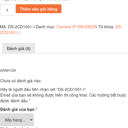
DS-
Thêm vào giỏ hàng
2CD1001-
I
số
Mã:
DS-2CD1001-I
Danh mục:
Camera IP HIKVISION
Từ khóa:
DS-
lượng
2CD1001-I
Đánh giá (0)
ĐÁNH GIÁ
Chưa có đánh giá nào.
Hãy là người đầu tiên nhận xét “DS-2CD1001-I”
Email của bạn sẽ không được hiển thị công khai.
Các trường bắt buộc
được đánh dấu
*
Đánh giá của bạn
*