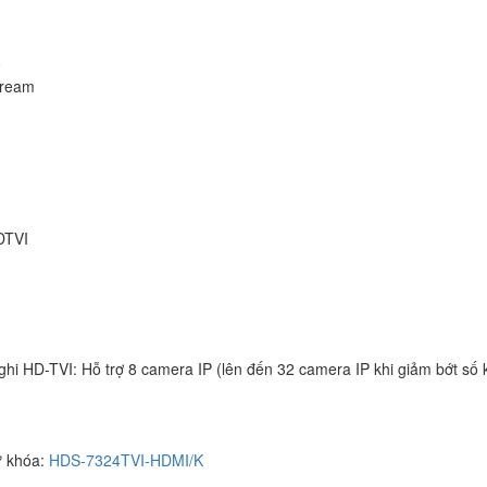
0
tream
DTVI
i HD-TVI: Hỗ trợ 8 camera IP (lên đến 32 camera IP khi giảm bớt số 
 khóa:
HDS-7324TVI-HDMI/K