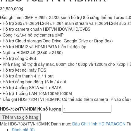
32,520,000
₫
Đầu ghi hình 3MP H.265+ 24/32 kênh hỗ trợ 8 ổ cứng thế hệ Turbo 4.
• Hỗ trợ 265+/H.265/H.264+/H.264 main stream và H.265/H.264 sub-s
• Hỗ trợ camera chuẩn HDTVI/HDCVI/AHD/CVBS
• Cổng 1/2/3/4 hỗ trợ camera 3MP
• Hỗ trợ Cloud storage(One Drive, Google Drive or Drop Box)
• Hỗ trợ HDMI2 và HDMI1/VGA hiển thị độc lập
• Ngõ ra HDMI2 4K (3840 × 2160)
• Hỗ trợ cổng CBVS
• Khả năng hỗ trợ đi dây max. 800m cho 1080p và 1200m cho 720p H
• Hỗ trợ kết nối máy POS
• Hỗ trợ âm thanh 4 in / 1 out
• Hỗ trợ cổng báo động 16 in / 4 out
• Hỗ trợ 4 cổng SATA và 1 eSATA
• Hỗ trợ 1 cổng LAN 10M/100M/1000M
* Đầu ghi HDS-7324TVI-HDMI/K: Có thể add thêm camera IP vào đầu gh
HDS-7324TVI-HDMI/K số lượng
Thêm vào giỏ hàng
Mã:
HDS-7324TVI-HDMI/K
Danh mục:
Đầu Ghi Hình HD PARAGON
Từ
Đánh giá (0)