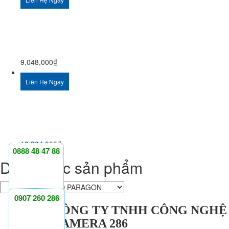
9,048,000
₫
Liên Hệ Ngay
18,804,000
₫
0888 48 47 88
Danh mục sản phẩm
0907 260 286
CÔNG TY TNHH CÔNG NGHỆ
CAMERA 286