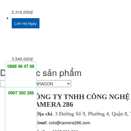
2,316,000
₫
Liên Hệ Ngay
3,540,000
₫
0888 48 47 88
Danh mục sản phẩm
0907 260 286
CÔNG TY TNHH CÔNG NGHỆ
CAMERA 286
Địa chỉ
: 3 Đường Số 9, Phường 4, Quận 8
Email
:
cctv@camera286.com