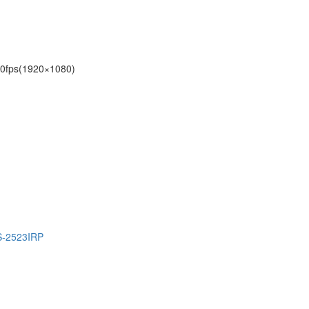
/30fps(1920×1080)
-2523IRP