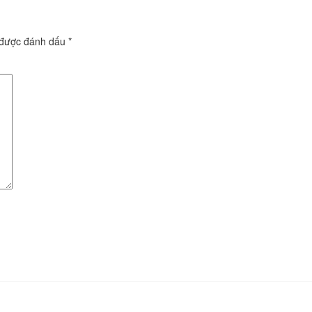
 được đánh dấu
*