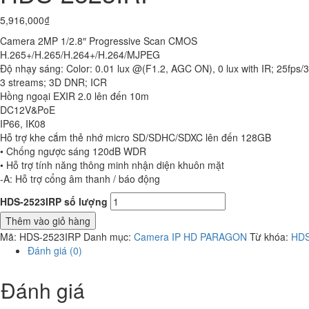
5,916,000
₫
Camera 2MP 1/2.8″ Progressive Scan CMOS
H.265+/H.265/H.264+/H.264/MJPEG
Độ nhạy sáng: Color: 0.01 lux @(F1.2, AGC ON), 0 lux with IR; 25fps
3 streams; 3D DNR; ICR
Hồng ngoại EXIR 2.0 lên đến 10m
DC12V&PoE
IP66, IK08
Hỗ trợ khe cắm thẻ nhớ micro SD/SDHC/SDXC lên đến 128GB
• Chống ngược sáng 120dB WDR
• Hỗ trợ tính năng thông minh nhận diện khuôn mặt
-A: Hỗ trợ cổng âm thanh / báo động
HDS-2523IRP số lượng
Thêm vào giỏ hàng
Mã:
HDS-2523IRP
Danh mục:
Camera IP HD PARAGON
Từ khóa:
HDS
Đánh giá (0)
Đánh giá