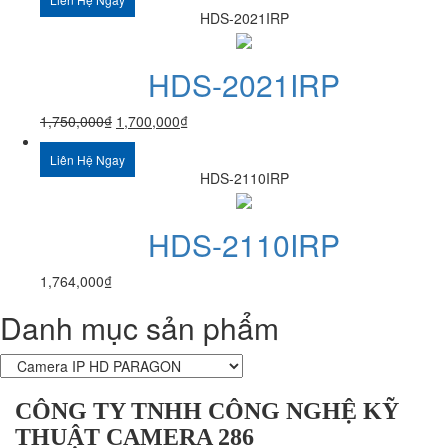
HDS-2021IRP
HDS-2021IRP
1,750,000
₫
1,700,000
₫
Liên Hệ Ngay
HDS-2110IRP
HDS-2110IRP
1,764,000
₫
Danh mục sản phẩm
CÔNG TY TNHH CÔNG NGHỆ KỸ
THUẬT CAMERA 286