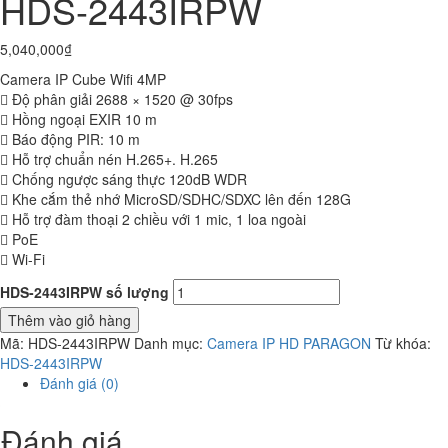
HDS-2443IRPW
5,040,000
₫
Camera IP Cube Wifi 4MP
 Độ phân giải 2688 × 1520 @ 30fps
 Hồng ngoại EXIR 10 m
 Báo động PIR: 10 m
 Hỗ trợ chuẩn nén H.265+. H.265
 Chống ngược sáng thực 120dB WDR
 Khe cắm thẻ nhớ MicroSD/SDHC/SDXC lên đến 128G
 Hỗ trợ đàm thoại 2 chiều với 1 mic, 1 loa ngoài
 PoE
 Wi-Fi
HDS-2443IRPW số lượng
Thêm vào giỏ hàng
Mã:
HDS-2443IRPW
Danh mục:
Camera IP HD PARAGON
Từ khóa:
HDS-2443IRPW
Đánh giá (0)
Đánh giá