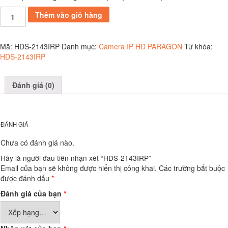
HDS-
Thêm vào giỏ hàng
2143IRP
số
lượng
Mã:
HDS-2143IRP
Danh mục:
Camera IP HD PARAGON
Từ khóa:
HDS-2143IRP
Đánh giá (0)
ĐÁNH GIÁ
Chưa có đánh giá nào.
Hãy là người đầu tiên nhận xét “HDS-2143IRP”
Email của bạn sẽ không được hiển thị công khai.
Các trường bắt buộc
được đánh dấu
*
Đánh giá của bạn
*