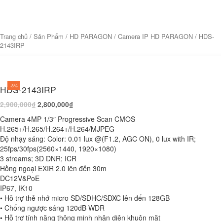
Trang chủ
/
Sản Phẩm
/
HD PARAGON
/
Camera IP HD PARAGON
/ HDS-
2143IRP
-3%
HDS-2143IRP
2,900,000
₫
2,800,000
₫
Camera 4MP 1/3″ Progressive Scan CMOS
H.265+/H.265/H.264+/H.264/MJPEG
Độ nhạy sáng: Color: 0.01 lux @(F1.2, AGC ON), 0 lux with IR;
25fps/30fps(2560×1440, 1920×1080)
3 streams; 3D DNR; ICR
Hồng ngoại EXIR 2.0 lên đến 30m
DC12V&PoE
IP67, IK10
• Hỗ trợ thẻ nhớ micro SD/SDHC/SDXC lên đến 128GB
• Chống ngược sáng 120dB WDR
• Hỗ trợ tính năng thông minh nhận diện khuôn mặt