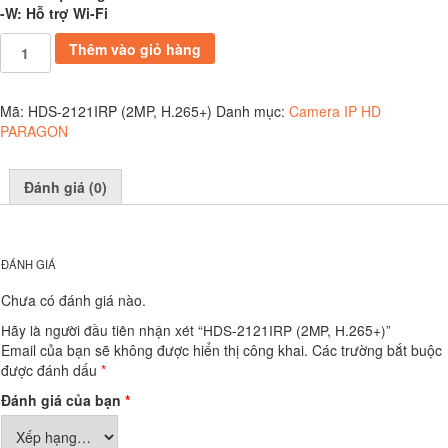
-W: Hỗ trợ Wi-Fi
HDS-
Thêm vào giỏ hàng
2121IRP
(2MP,
H.265+)
Mã:
HDS-2121IRP (2MP, H.265+)
Danh mục:
Camera IP HD
số
PARAGON
lượng
Đánh giá (0)
ĐÁNH GIÁ
Chưa có đánh giá nào.
Hãy là người đầu tiên nhận xét “HDS-2121IRP (2MP, H.265+)”
Email của bạn sẽ không được hiển thị công khai.
Các trường bắt buộc
được đánh dấu
*
Đánh giá của bạn
*