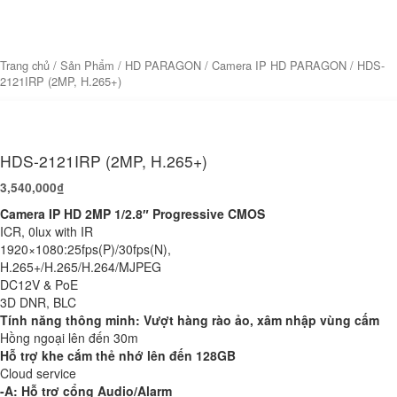
Trang chủ
/
Sản Phẩm
/
HD PARAGON
/
Camera IP HD PARAGON
/ HDS-
2121IRP (2MP, H.265+)
HDS-2121IRP (2MP, H.265+)
3,540,000
₫
Camera IP HD 2MP 1/2.8″ Progressive CMOS
ICR, 0lux with IR
1920×1080:25fps(P)/30fps(N),
H.265+/H.265/H.264/MJPEG
DC12V & PoE
3D DNR, BLC
Tính năng thông minh: Vượt hàng rào ảo, xâm nhập vùng cấm
Hồng ngoại lên đến 30m
Hỗ trợ khe cắm thẻ nhớ lên đến 128GB
Cloud service
-A: Hỗ trợ cổng Audio/Alarm