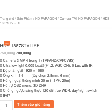
Trang chủ
/
Sản Phẩm
/
HD PARAGON
/
Camera TVI HD PARAGON
/ HDS-
1887STVI-IRF
-7%
HDS-1887STVI-IRF
750,000
₫
700,000
₫
 Camera 2 MP 4 trong 1 (TVI/AHD/CVI/CVBS)
 Ultra low light 0.005 Lux@(F1.2, AGC ON), 0 Lux with IR
 Độ phân giải 1920 × 1080
 Ống kính 3.6 mm (tùy chọn 2.8mm, 6 mm)
 Hồng ngoại thông minh 30 m (-I3PF: 20m)
 Hỗ trợ OSD menu, 3D DNR
 Chống ngược sáng thực 120 dB true WDR, day/night switch
 IP67
HDS-
Thêm vào giỏ hàng
1887STVI-