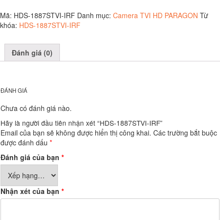
IRF
số
Mã:
HDS-1887STVI-IRF
Danh mục:
Camera TVI HD PARAGON
Từ
lượng
khóa:
HDS-1887STVI-IRF
Đánh giá (0)
ĐÁNH GIÁ
Chưa có đánh giá nào.
Hãy là người đầu tiên nhận xét “HDS-1887STVI-IRF”
Email của bạn sẽ không được hiển thị công khai.
Các trường bắt buộc
được đánh dấu
*
Đánh giá của bạn
*
Nhận xét của bạn
*