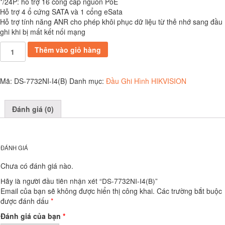
*/24P: hỗ trợ 16 cổng cấp nguồn PoE
Hỗ trợ 4 ổ cứng SATA và 1 cổng eSata
Hỗ trợ tính năng ANR cho phép khôi phục dữ liệu từ thẻ nhớ sang đầu
ghi khi bị mất kết nối mạng
DS-
Thêm vào giỏ hàng
7732NI-
I4(B)
số
Mã:
DS-7732NI-I4(B)
Danh mục:
Đầu Ghi Hình HIKVISION
lượng
Đánh giá (0)
ĐÁNH GIÁ
Chưa có đánh giá nào.
Hãy là người đầu tiên nhận xét “DS-7732NI-I4(B)”
Email của bạn sẽ không được hiển thị công khai.
Các trường bắt buộc
được đánh dấu
*
Đánh giá của bạn
*