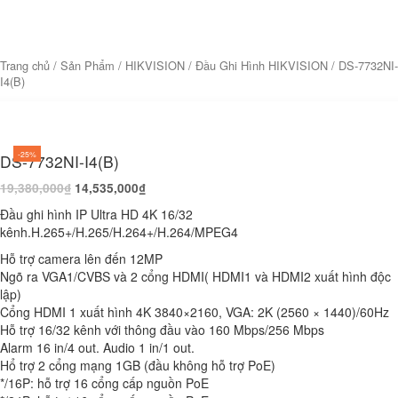
Trang chủ
/
Sản Phẩm
/
HIKVISION
/
Đầu Ghi Hình HIKVISION
/ DS-7732NI-
I4(B)
-25%
DS-7732NI-I4(B)
19,380,000
₫
14,535,000
₫
Đầu ghi hình IP Ultra HD 4K 16/32
kênh.H.265+/H.265/H.264+/H.264/MPEG4
Hỗ trợ camera lên đến 12MP
Ngõ ra VGA1/CVBS và 2 cổng HDMI( HDMI1 và HDMI2 xuất hình độc
lập)
Cổng HDMI 1 xuất hình 4K 3840×2160, VGA: 2K (2560 × 1440)/60Hz
Hỗ trợ 16/32 kênh với thông đầu vào 160 Mbps/256 Mbps
Alarm 16 in/4 out. Audio 1 in/1 out.
Hổ trợ 2 cổng mạng 1GB (đầu không hỗ trợ PoE)
*/16P: hỗ trợ 16 cổng cấp nguồn PoE