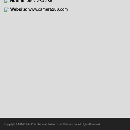
Hotline
:
0907 260 286
Website
: www.camera286.com
Copyright © 2026 Phân Phối Camera Hikvision Ezviz Dahua Imou. All Rights Reserved.