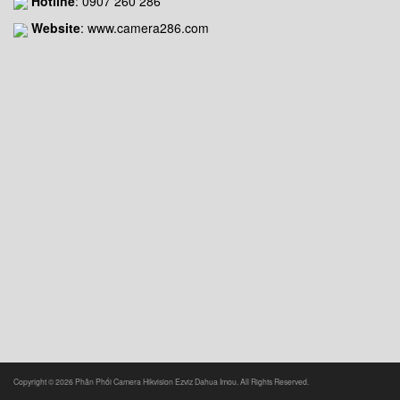
Hotline
:
0907 260 286
Website
: www.camera286.com
Copyright © 2026 Phân Phối Camera Hikvision Ezviz Dahua Imou. All Rights Reserved.