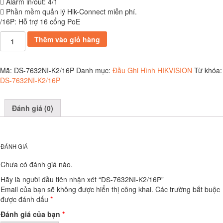
 Alarm in/out: 4/1
 Phần mềm quản lý Hik-Connect miễn phí.
/16P: Hỗ trợ 16 cổng PoE
DS-
Thêm vào giỏ hàng
7632NI-
K2/16P
số
Mã:
DS-7632NI-K2/16P
Danh mục:
Đầu Ghi Hình HIKVISION
Từ khóa:
lượng
DS-7632NI-K2/16P
Đánh giá (0)
ĐÁNH GIÁ
Chưa có đánh giá nào.
Hãy là người đầu tiên nhận xét “DS-7632NI-K2/16P”
Email của bạn sẽ không được hiển thị công khai.
Các trường bắt buộc
được đánh dấu
*
Đánh giá của bạn
*