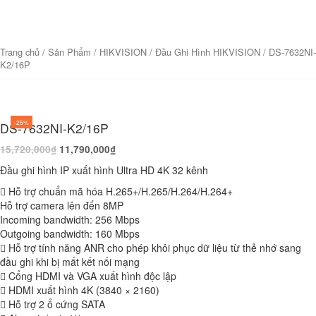
Trang chủ
/
Sản Phẩm
/
HIKVISION
/
Đầu Ghi Hình HIKVISION
/ DS-7632NI-
K2/16P
-25%
DS-7632NI-K2/16P
15,720,000
₫
11,790,000
₫
Đầu ghi hình IP xuất hình Ultra HD 4K 32 kênh
 Hỗ trợ chuẩn mã hóa H.265+/H.265/H.264/H.264+
Hỗ trợ camera lên đến 8MP
Incoming bandwidth: 256 Mbps
Outgoing bandwidth: 160 Mbps
 Hỗ trợ tính năng ANR cho phép khôi phục dữ liệu từ thẻ nhớ sang
đầu ghi khi bị mất kết nối mạng
 Cổng HDMI và VGA xuất hình độc lập
 HDMI xuất hình 4K (3840 × 2160)
 Hỗ trợ 2 ổ cứng SATA