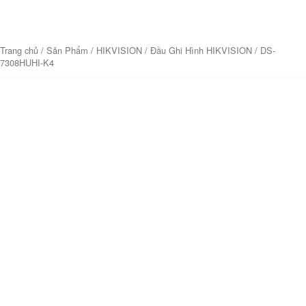
Trang chủ
/
Sản Phẩm
/
HIKVISION
/
Đầu Ghi Hình HIKVISION
/ DS-
7308HUHI-K4