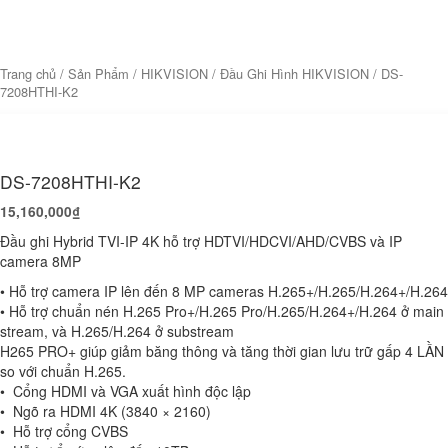
Trang chủ
/
Sản Phẩm
/
HIKVISION
/
Đầu Ghi Hình HIKVISION
/ DS-
7208HTHI-K2
DS-7208HTHI-K2
15,160,000
₫
Đầu ghi Hybrid TVI-IP 4K hỗ trợ HDTVI/HDCVI/AHD/CVBS và IP
camera 8MP
• Hỗ trợ camera IP lên đến 8 MP cameras H.265+/H.265/H.264+/H.264
• Hỗ trợ chuẩn nén H.265 Pro+/H.265 Pro/H.265/H.264+/H.264 ở main
stream, và H.265/H.264 ở substream
H265 PRO+ giúp giảm băng thông và tăng thời gian lưu trữ gấp 4 LẦN
so với chuẩn H.265.
• Cổng HDMI và VGA xuất hình độc lập
• Ngõ ra HDMI 4K (3840 × 2160)
• Hỗ trợ cổng CVBS