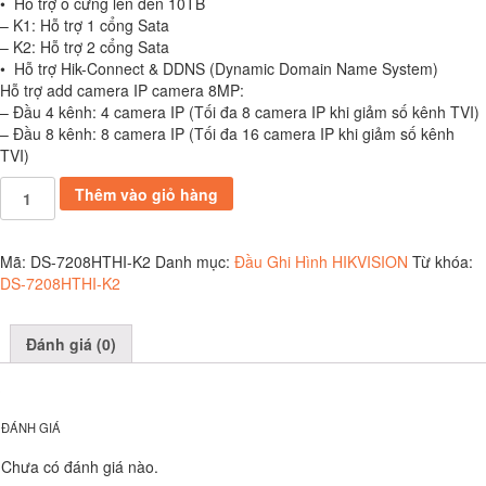
• Hỗ trợ ổ cứng lên đến 10TB
– K1: Hỗ trợ 1 cổng Sata
– K2: Hỗ trợ 2 cổng Sata
• Hỗ trợ Hik-Connect & DDNS (Dynamic Domain Name System)
Hỗ trợ add camera IP camera 8MP:
– Đầu 4 kênh: 4 camera IP (Tối đa 8 camera IP khi giảm số kênh TVI)
– Đầu 8 kênh: 8 camera IP (Tối đa 16 camera IP khi giảm số kênh
TVI)
DS-
Thêm vào giỏ hàng
7208HTHI-
K2
số
Mã:
DS-7208HTHI-K2
Danh mục:
Đầu Ghi Hình HIKVISION
Từ khóa:
lượng
DS-7208HTHI-K2
Đánh giá (0)
ĐÁNH GIÁ
Chưa có đánh giá nào.