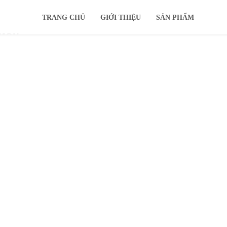
TRANG CHỦ
GIỚI THIỆU
SẢN PHẨM
IMOU
KHUYẾN MÃI
Ổ CỨNG
TIN TỨC
HỖ TRỢ