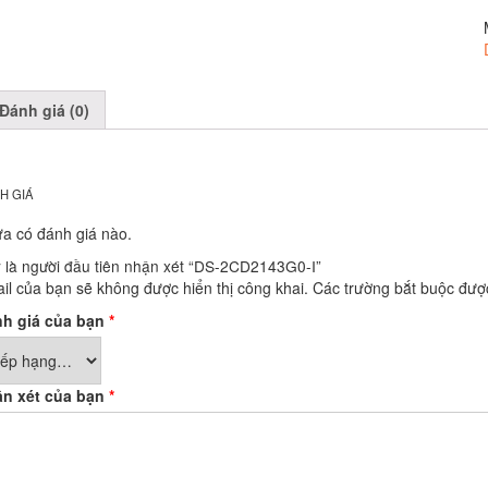
Đánh giá (0)
H GIÁ
a có đánh giá nào.
 là người đầu tiên nhận xét “DS-2CD2143G0-I”
il của bạn sẽ không được hiển thị công khai.
Các trường bắt buộc đư
h giá của bạn
*
n xét của bạn
*