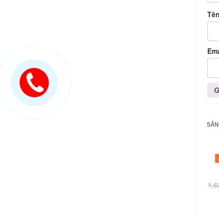
Tê
Em
SẢN
1,6