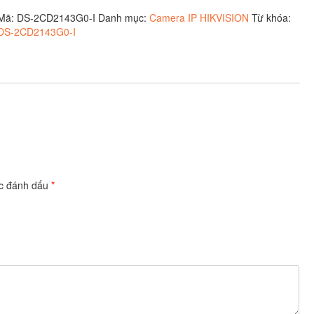
số
Mã:
DS-2CD2143G0-I
Danh mục:
Camera IP HIKVISION
Từ khóa:
lượng
DS-2CD2143G0-I
ợc đánh dấu
*