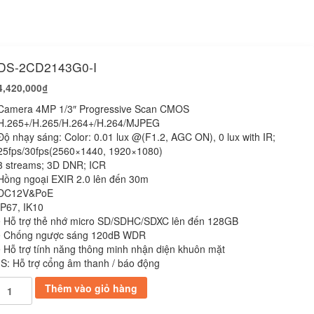
DS-2CD2143G0-I
4,420,000
₫
Camera 4MP 1/3″ Progressive Scan CMOS
H.265+/H.265/H.264+/H.264/MJPEG
Độ nhạy sáng: Color: 0.01 lux @(F1.2, AGC ON), 0 lux with IR;
25fps/30fps(2560×1440, 1920×1080)
3 streams; 3D DNR; ICR
Hồng ngoại EXIR 2.0 lên đến 30m
DC12V&PoE
IP67, IK10
• Hỗ trợ thẻ nhớ micro SD/SDHC/SDXC lên đến 128GB
• Chống ngược sáng 120dB WDR
• Hỗ trợ tính năng thông minh nhận diện khuôn mặt
-S: Hỗ trợ cổng âm thanh / báo động
DS-
Thêm vào giỏ hàng
2CD2143G0-