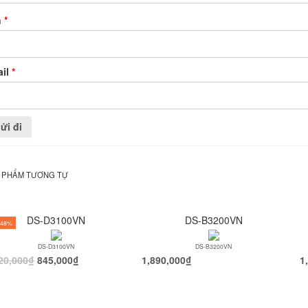
n
*
ail
*
 PHẨM TƯƠNG TỰ
DS-D3100VN
DS-B3200VN
-48%
DS-D3100VN
DS-B3200VN
20,000
₫
845,000
₫
1,890,000
₫
1