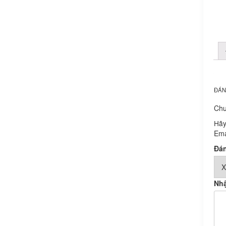
ĐÁN
Chư
Hãy
Ema
Đán
Nhậ