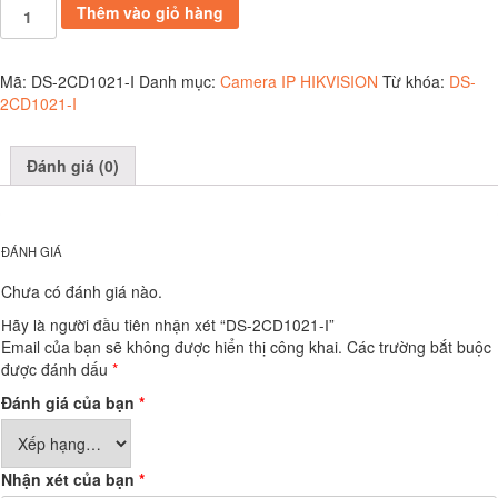
DS-
Thêm vào giỏ hàng
2CD1021-
I
số
Mã:
DS-2CD1021-I
Danh mục:
Camera IP HIKVISION
Từ khóa:
DS-
lượng
2CD1021-I
Đánh giá (0)
ĐÁNH GIÁ
Chưa có đánh giá nào.
Hãy là người đầu tiên nhận xét “DS-2CD1021-I”
Email của bạn sẽ không được hiển thị công khai.
Các trường bắt buộc
được đánh dấu
*
Đánh giá của bạn
*
Nhận xét của bạn
*