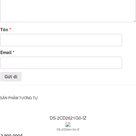
Tên
*
Email
*
SẢN PHẨM TƯƠNG TỰ
DS-2CD2621G0-IZ
DS-2CD2621G0-IZ
3,900,000
₫