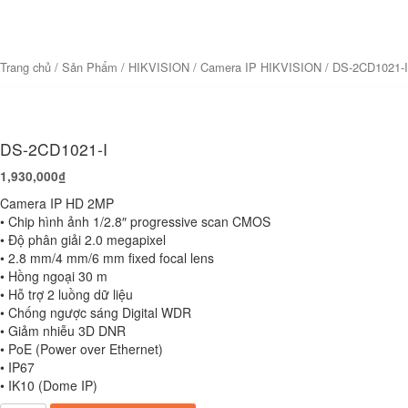
Trang chủ
/
Sản Phẩm
/
HIKVISION
/
Camera IP HIKVISION
/ DS-2CD1021-I
DS-2CD1021-I
1,930,000
₫
Camera IP HD 2MP
• Chip hình ảnh 1/2.8″ progressive scan CMOS
• Độ phân giải 2.0 megapixel
• 2.8 mm/4 mm/6 mm fixed focal lens
• Hồng ngoại 30 m
• Hỗ trợ 2 luồng dữ liệu
• Chống ngược sáng Digital WDR
• Giảm nhiễu 3D DNR
• PoE (Power over Ethernet)
• IP67
• IK10 (Dome IP)