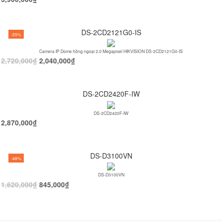
DS-2CD2121G0-IS
-25%
Camera IP Dome hồng ngoại 2.0 Megapixel HIKVISION DS-2CD2121G0-IS
2,720,000
₫
2,040,000
₫
DS-2CD2420F-IW
DS-2CD2420F-IW
2,870,000
₫
DS-D3100VN
-48%
DS-D3100VN
1,620,000
₫
845,000
₫