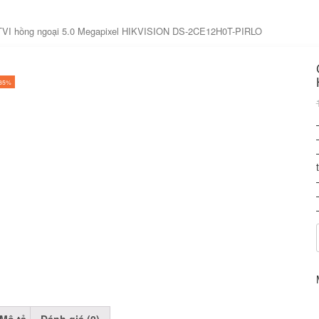
VI hồng ngoại 5.0 Megapixel HIKVISION DS-2CE12H0T-PIRLO
-35%
Mô tả
Đánh giá (0)