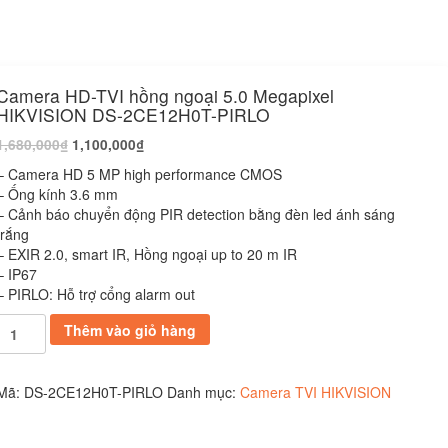
Camera HD-TVI hồng ngoại 5.0 Megapixel
HIKVISION DS-2CE12H0T-PIRLO
1,680,000
₫
1,100,000
₫
– Camera HD 5 MP high performance CMOS
– Ống kính 3.6 mm
– Cảnh báo chuyển động PIR detection bằng đèn led ánh sáng
trắng
– EXIR 2.0, smart IR, Hồng ngoại up to 20 m IR
– IP67
– PIRLO: Hỗ trợ cổng alarm out
Camera
Thêm vào giỏ hàng
HD-
TVI
hồng
Mã:
DS-2CE12H0T-PIRLO
Danh mục:
Camera TVI HIKVISION
ngoại
5.0
Megapixel