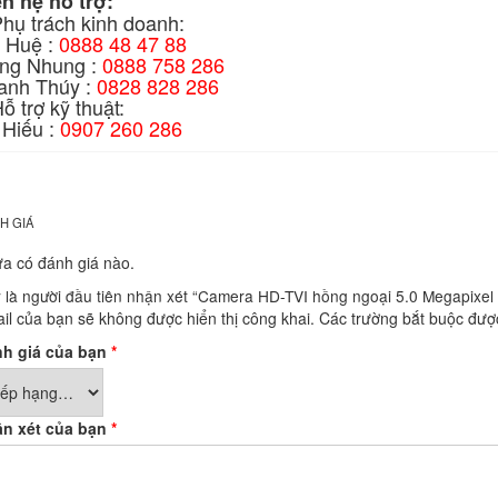
ên hệ hỗ trợ:
Phụ trách kinh doanh:
 Huệ :
0888 48 47 88
ng Nhung :
0888 758 286
anh Thúy :
0828 828 286
ỗ trợ kỹ thuật:
 Hiếu :
0907 260 286
H GIÁ
a có đánh giá nào.
 là người đầu tiên nhận xét “Camera HD-TVI hồng ngoại 5.0 Megapi
il của bạn sẽ không được hiển thị công khai.
Các trường bắt buộc đư
h giá của bạn
*
n xét của bạn
*