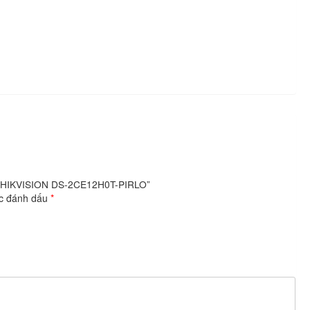
xel HIKVISION DS-2CE12H0T-PIRLO”
ợc đánh dấu
*