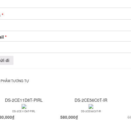
n
*
ail
*
 PHẨM TƯƠNG TỰ
DS-2CE11D8T-PIRL
DS-2CE56C0T-IR
DS-2CE11D8T-PIRL
DS-2CE56C0T-IR
80,000
₫
580,000
₫
6