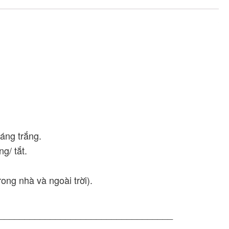
HIKVISION
DS-
2CE12H0T-
PIRLO
số
lượng
áng trắng.
g/ tắt.
ong nhà và ngoài trời).
__________________________________