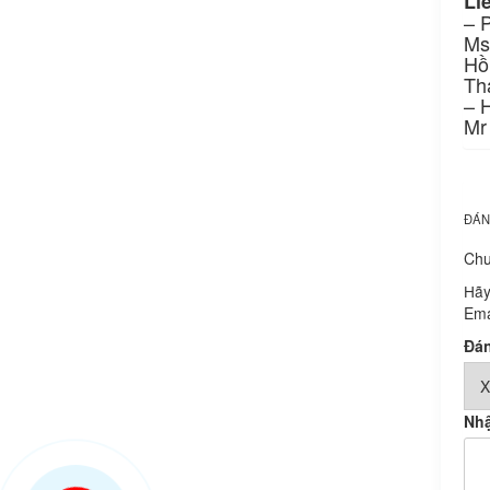
Li
– 
Ms
Hồ
Th
– H
Mr
ĐÁN
Chư
Hãy
Ema
Đán
Nhậ