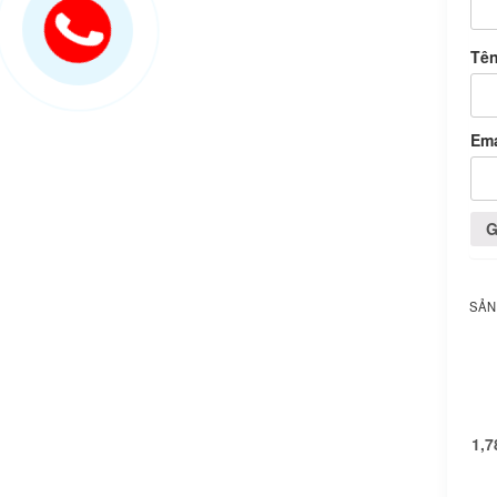
Tê
Em
SẢN
1,7