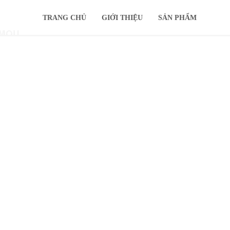
TRANG CHỦ
GIỚI THIỆU
SẢN PHẨM
IMOU
KHUYẾN MÃI
Ổ CỨNG
TIN TỨC
HỖ TRỢ