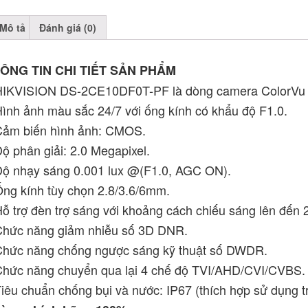
Mô tả
Đánh giá (0)
ÔNG TIN CHI TIẾT SẢN PHẨM
HIKVISION DS-2CE10DF0T-PF là dòng camera ColorVu F
Hình ảnh màu sắc 24/7 với ống kính có khẩu độ F1.0.
Cảm biến hình ảnh: CMOS.
Độ phân giải: 2.0 Megapixel.
Độ nhạy sáng 0.001 lux @(F1.0, AGC ON).
Ống kính tùy chọn 2.8/3.6/6mm.
Hỗ trợ đèn trợ sáng với khoảng cách chiếu sáng lên đến 
Chức năng giảm nhiễu số 3D DNR.
Chức năng chống ngược sáng kỹ thuật số DWDR.
Chức năng chuyển qua lại 4 chế độ TVI/AHD/CVI/CVBS.
Tiêu chuẩn chống bụi và nước: IP67 (thích hợp sử dụng tr