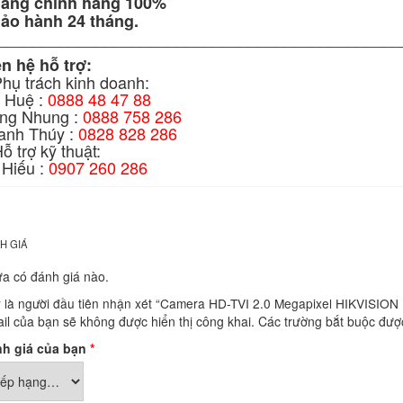
Hàng chính hãng 100%
Bảo hành 24 tháng.
_____________________________________________
ên hệ hỗ trợ:
Phụ trách kinh doanh:
 Huệ :
0888 48 47 88
ng Nhung :
0888 758 286
anh Thúy :
0828 828 286
ỗ trợ kỹ thuật:
 Hiếu :
0907 260 286
H GIÁ
a có đánh giá nào.
 là người đầu tiên nhận xét “Camera HD-TVI 2.0 Megapixel HIKVISI
il của bạn sẽ không được hiển thị công khai.
Các trường bắt buộc đư
h giá của bạn
*