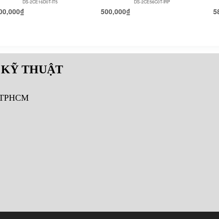
DS-2CE16D0T-IT5
DS-2CE56C0T-IRP
00,000
₫
500,000
₫
5
 KỸ THUẬT
, TPHCM