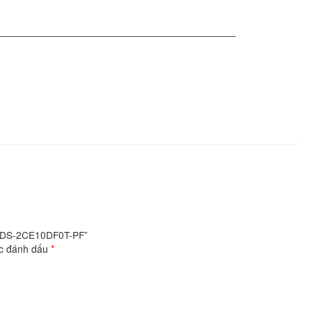
__________________________________
ON DS-2CE10DF0T-PF”
ợc đánh dấu
*