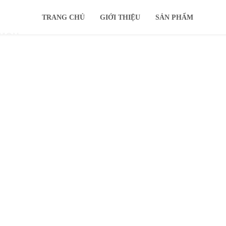
TRANG CHỦ
GIỚI THIỆU
SẢN PHẨM
IMOU
KHUYẾN MÃI
Ổ CỨNG
TIN TỨC
HỖ TRỢ