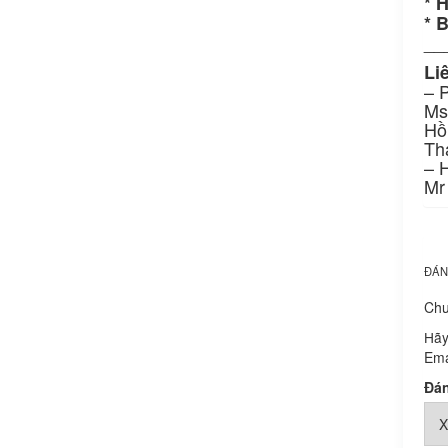
* 
* 
__
Li
– 
Ms
Hồ
Th
– H
Mr
ĐÁN
Chư
Hãy
Ema
Đán