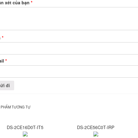
n xét của bạn
*
n
*
ail
*
 PHẨM TƯƠNG TỰ
DS-2CE16D0T-IT5
DS-2CE56C0T-IRP