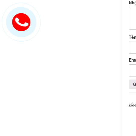
Nhậ
Tê
Em
SẢN