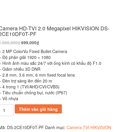
Camera HD-TVI 2.0 Megapixel HIKVISION DS-
2CE10DF0T-PF
1,060,000
₫
699,000
₫
– 2 MP ColorVu Fixed Bullet Camera
– Độ phân giải 1920 × 1080
– Hình ảnh màu sắc 24/7 với ống kính có khẩu độ F1.0
– Giảm nhiễu 3D DNR
– 2.8 mm, 3.6 mm, 6 mm fixed focal lens
– Đèn trợ sáng lên đến 20 m
– 4 trong 1 (TVI/AHD/CVI/CVBS)
– Tiêu chuẩn chống bụi, nước (IP67)
– Vỏ nhựa
Camera
Thêm vào giỏ hàng
HD-
TVI
2.0
Mã:
DS-2CE10DF0T-PF
Danh mục:
Camera TVI HIKVISION
Megapixel