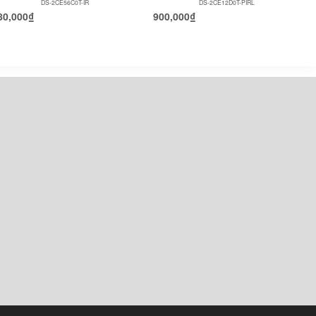
DS-2CE56C0T-IR
DS-2CE12D0T-PIRL
80,000
₫
900,000
₫