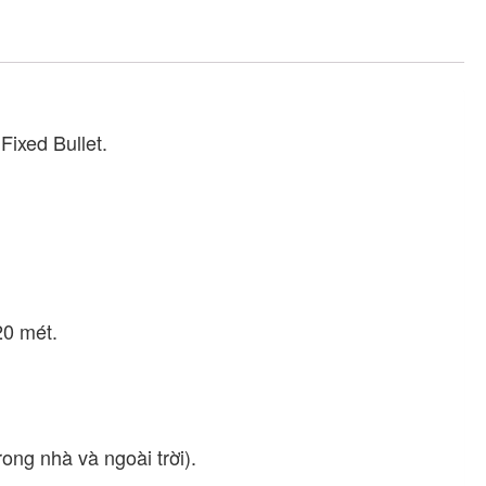
HIKVISION
DS-
2CE10DF0T-
PF
số
lượng
ixed Bullet.
20 mét.
ong nhà và ngoài trời).