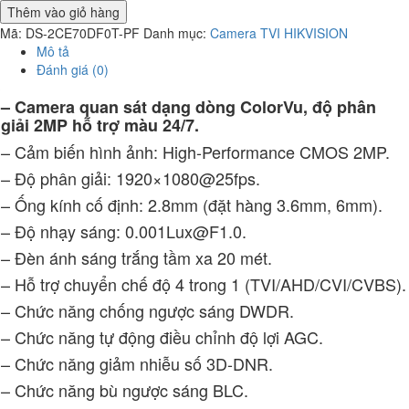
Thêm vào giỏ hàng
Mã:
DS-2CE70DF0T-PF
Danh mục:
Camera TVI HIKVISION
Mô tả
Đánh giá (0)
– Camera quan sát dạng dòng ColorVu, độ phân
giải 2MP hỗ trợ màu 24/7.
– Cảm biến hình ảnh: High-Performance CMOS 2MP.
– Độ phân giải: 1920×1080@25fps.
– Ống kính cố định: 2.8mm (đặt hàng 3.6mm, 6mm).
– Độ nhạy sáng: 0.001Lux@F1.0.
– Đèn ánh sáng trắng tầm xa 20 mét.
– Hỗ trợ chuyển chế độ 4 trong 1 (TVI/AHD/CVI/CVBS).
– Chức năng chống ngược sáng DWDR.
– Chức năng tự động điều chỉnh độ lợi AGC.
– Chức năng giảm nhiễu số 3D-DNR.
– Chức năng bù ngược sáng BLC.