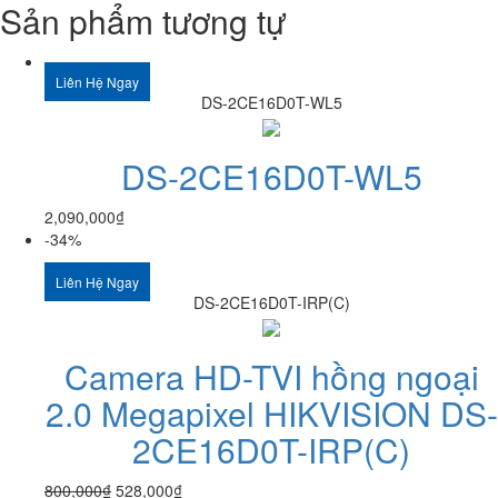
Sản phẩm tương tự
Liên Hệ Ngay
DS-2CE16D0T-WL5
DS-2CE16D0T-WL5
2,090,000
₫
-34%
Liên Hệ Ngay
DS-2CE16D0T-IRP(C)
Camera HD-TVI hồng ngoại
2.0 Megapixel HIKVISION DS-
2CE16D0T-IRP(C)
800,000
₫
528,000
₫