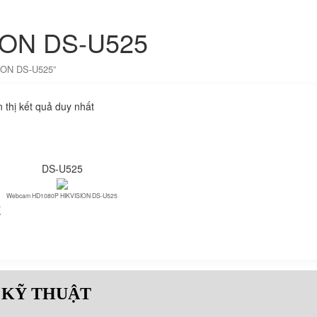
ION DS-U525
ION DS-U525”
n thị kết quả duy nhất
DS-U525
Webcam HD1080P HIKVISION DS-U525
₫
 KỸ THUẬT