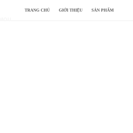
TRANG CHỦ
GIỚI THIỆU
SẢN PHẨM
IMOU
KHUYẾN MÃI
Ổ CỨNG
TIN TỨC
HỖ TRỢ