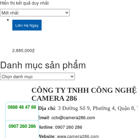
Hiển thị kết quả duy nhất
Liên Hệ Ngay
2,885,000
₫
Danh mục sản phẩm
CÔNG TY TNHH CÔNG NGHỆ
CAMERA 286
0888 48 47 88
Địa chỉ
: 3 Đường Số 9, Phường 4, Quận 8
Email
:
cctv@camera286.com
0907 260 286
Hotline
:
0907 260 286
Website
: www.camera286.com