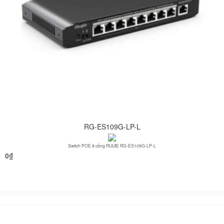
RG-ES109G-LP-L
Switch POE 8 cổng RUIJIE RG-ES109G-LP-L
0
₫