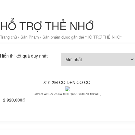
HỔ TRỢ THẺ NHỚ
Trang chủ
/
Sản Phẩm
/ Sản phẩm được gắn thẻ “HỔ TRỢ THẺ NHỚ”
Hiển thị kết quả duy nhất
310 2M CO DEN CO COI
Camera Wifi EZVIZ C3W 1080P (CS-CV310-A0-1B2WFR)
2,920,000
₫