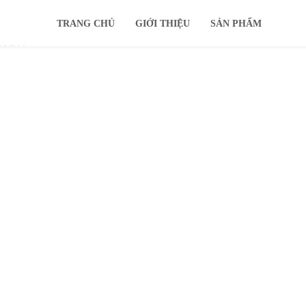
TRANG CHỦ
GIỚI THIỆU
SẢN PHẨM
IMOU
KHUYẾN MÃI
Ổ CỨNG
TIN TỨC
HỖ TRỢ