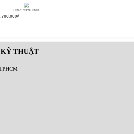
HDS-8132TVI-HDMI/K
,780,000
₫
 KỸ THUẬT
, TPHCM