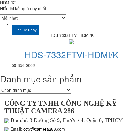
HDMI/K”
Hiển thị kết quả duy nhất
Liên Hệ Ngay
HDS-7332FTVI-HDMI/K
HDS-7332FTVI-HDMI/K
59,856,000
₫
Danh mục sản phẩm
CÔNG TY TNHH CÔNG NGHỆ KỸ
THUẬT CAMERA 286
Địa chỉ
: 3 Đường Số 9, Phường 4, Quận 8, TPHCM
Email
:
cctv@camera286.com