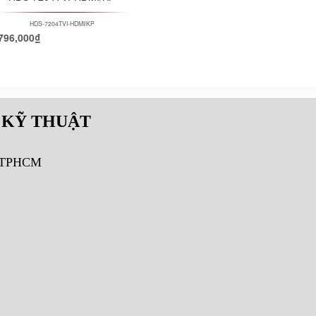
HDS-7204TVI-HDMI/KP
796,000
₫
 KỸ THUẬT
, TPHCM