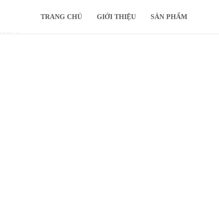
TRANG CHỦ
GIỚI THIỆU
SẢN PHẨM
IMOU
KHUYẾN MÃI
Ổ CỨNG
TIN TỨC
HỖ TRỢ