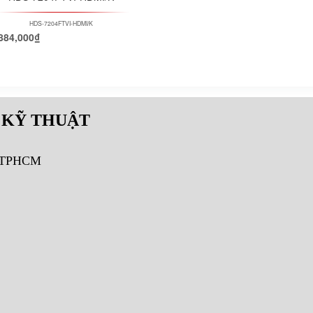
HDS-7204FTVI-HDMI/K
884,000
₫
 KỸ THUẬT
, TPHCM