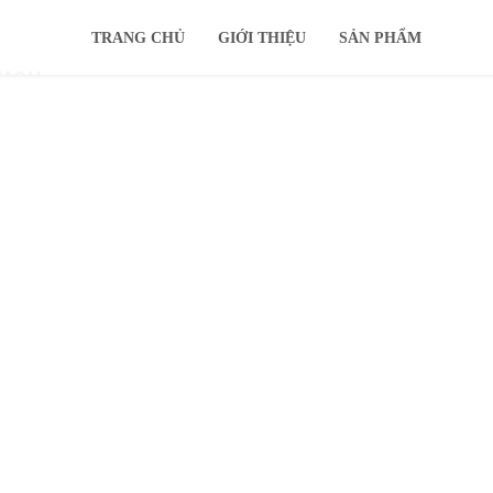
TRANG CHỦ
GIỚI THIỆU
SẢN PHẨM
IMOU
KHUYẾN MÃI
Ổ CỨNG
TIN TỨC
HỖ TRỢ