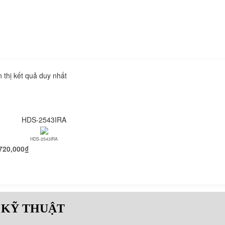
n thị kết quả duy nhất
HDS-2543IRA
HDS-2543IRA
720,000
₫
 KỸ THUẬT