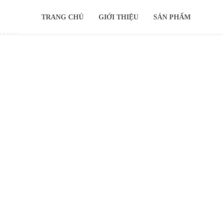
TRANG CHỦ
GIỚI THIỆU
SẢN PHẨM
IMOU
KHUYẾN MÃI
Ổ CỨNG
TIN TỨC
HỖ TRỢ