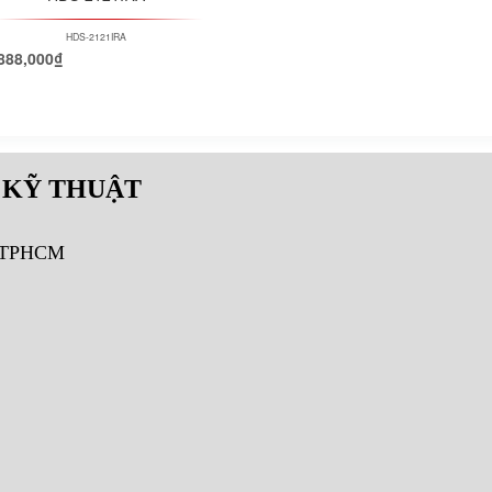
HDS-2121IRA
888,000
₫
 KỸ THUẬT
, TPHCM