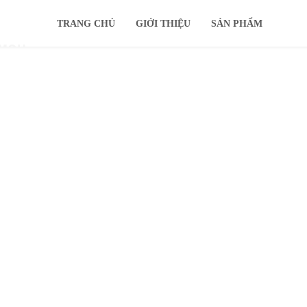
TRANG CHỦ
GIỚI THIỆU
SẢN PHẨM
IMOU
KHUYẾN MÃI
Ổ CỨNG
TIN TỨC
HỖ TRỢ