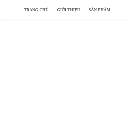
TRANG CHỦ
GIỚI THIỆU
SẢN PHẨM
IMOU
KHUYẾN MÃI
Ổ CỨNG
TIN TỨC
HỖ TRỢ