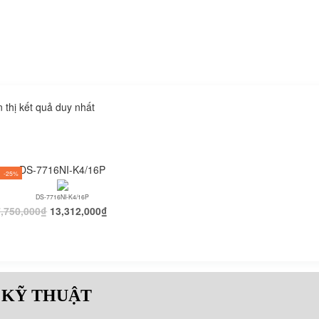
n thị kết quả duy nhất
DS-7716NI-K4/16P
-25%
DS-7716NI-K4/16P
,750,000
₫
13,312,000
₫
 KỸ THUẬT