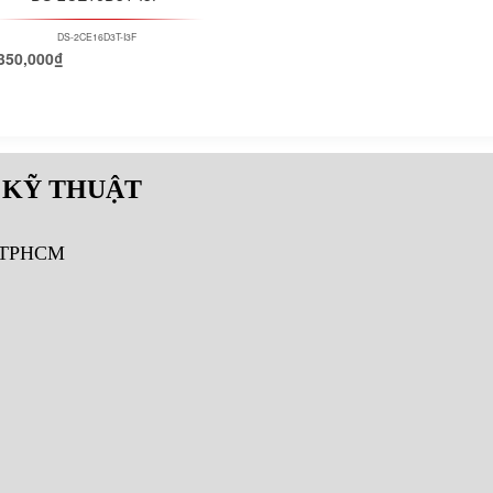
DS-2CE16D3T-I3F
350,000
₫
 KỸ THUẬT
, TPHCM