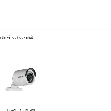
n thị kết quả duy nhất
DS-2CE16D3T-I3F