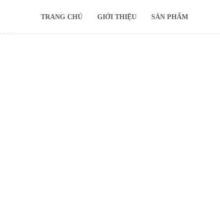
TRANG CHỦ
GIỚI THIỆU
SẢN PHẨM
IMOU
KHUYẾN MÃI
Ổ CỨNG
TIN TỨC
HỖ TRỢ