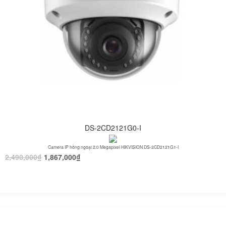
DS-2CD2121G0-I
Camera IP hồng ngoại 2.0 Megapixel HIKVISION DS-2CD2121G1-I
2,490,000
₫
1,867,000
₫