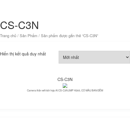
CS-C3N
Trang chủ
/
Sản Phẩm
/ Sản phẩm được gắn thẻ “CS-C3N”
Hiển thị kết quả duy nhất
CS-C3N
Camera thân wifi tích hợp AI CS-C3N 2MP H265, CÓ MÀU BAN ĐÊM