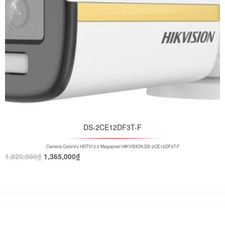
DS-2CE12DF3T-F
Camera ColorVu HDTVI 2.0 Megapixel HIKVISION DS-2CE12DF3T-F
1,820,000
₫
1,365,000
₫